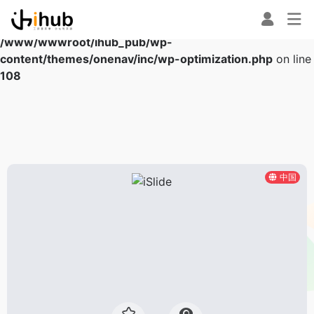
Warning
: Array to string conversion in
/www/wwwroot/ihub_pub/wp-
content/themes/onenav/inc/wp-optimization.php
on line
108
中国