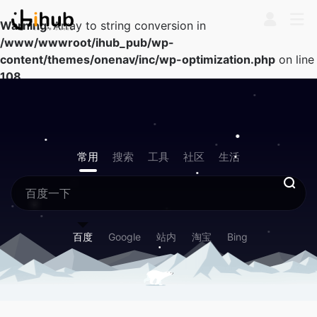
Warning
: Array to string conversion in
/www/wwwroot/ihub_pub/wp-
content/themes/onenav/inc/wp-optimization.php
on line
108
常用
搜索
工具
社区
生活
百度
Google
站内
淘宝
Bing